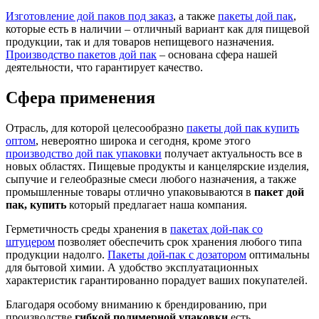
Изготовление дой паков под заказ
, а также
пакеты дой пак
,
которые есть в наличии – отличный вариант как для пищевой
продукции, так и для товаров непищевого назначения.
Производство пакетов дой пак
– основана сфера нашей
деятельности, что гарантирует качество.
Сфера применения
Отрасль, для которой целесообразно
пакеты дой пак купить
оптом
, невероятно широка и сегодня, кроме этого
производство дой пак упаковки
получает актуальность все в
новых областях. Пищевые продукты и канцелярские изделия,
сыпучие и гелеобразные смеси любого назначения, а также
промышленные товары отлично упаковываются в
пакет дой
пак, купить
который предлагает наша компания.
Герметичность среды хранения в
пакетах дой-пак со
штуцером
позволяет обеспечить срок хранения любого типа
продукции надолго.
Пакеты дой-пак с дозатором
оптимальны
для бытовой химии. А удобство эксплуатационных
характеристик гарантированно порадует ваших покупателей.
Благодаря особому вниманию к брендированию, при
производстве
гибкой полимерной упаковки
есть