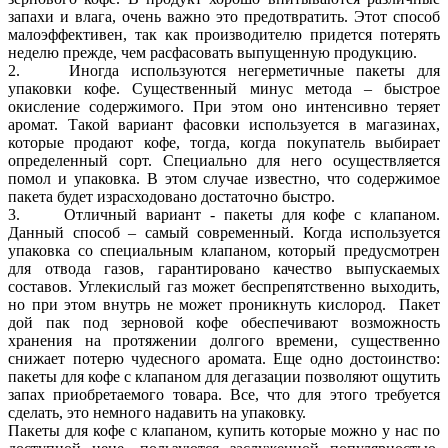
запахи и влага, очень важно это предотвратить. Этот способ
малоэффективен, так как производителю придется потерять
неделю прежде, чем расфасовать выпущенную продукцию.
2. Иногда используются негерметичные пакеты для
упаковки кофе. Существенный минус метода – быстрое
окисление содержимого. При этом оно интенсивно теряет
аромат. Такой вариант фасовки используется в магазинах,
которые продают кофе, тогда, когда покупатель выбирает
определенный сорт. Специально для него осуществляется
помол и упаковка. В этом случае известно, что содержимое
пакета будет израсходовано достаточно быстро.
3. Отличный вариант - пакеты для кофе с клапаном.
Данный способ – самый современный. Когда используется
упаковка со специальным клапаном, который предусмотрен
для отвода газов, гарантировано качество выпускаемых
составов. Углекислый газ может беспрепятственно выходить,
но при этом внутрь не может проникнуть кислород. Пакет
дой пак под зерновой кофе обеспечивают возможность
хранения на протяжении долгого времени, существенно
снижает потерю чудесного аромата. Еще одно достоинство:
пакеты для кофе с клапаном для дегазации позволяют ощутить
запах приобретаемого товара. Все, что для этого требуется
сделать, это немного надавить на упаковку.
Пакеты для кофе с клапаном, купить которые можно у нас по