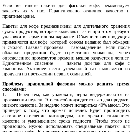
Если вы ищете пакеты для фасовки кофе, рекомендуем
заказать их у нас. Гарантировано отличное качество и
приятные цены.
Пакеты для кофе предназначены для длительного хранения
сухих продуктов, которые выделяют газ и при этом требуют
упаковки в герметичном варианте. Обычно такая продукция
применяется для кофе, который совсем недавно был обжарен
и смолот. Главная проблема – газовыделение. Если после
обжарки продукция будет герметично упакована, через
определенное промежуток времени мешок раздуется и лопнет.
Единственное спасение – пакеты дой-пак для кофе с
клапаном. Активнее всего углексилый газ выделяется из
продукта на протяжении первых семи дней.
Проблему правильной фасовки можно решить тремя
способами:
1. Перед тем, как упаковать, зерна выдерживаются на
протяжении недели. Это способ подходит только для продукта
низкого качества. За неделю может испариться 40% масел. Это
приведет к тому, что аромат исчезнет. Будет происходить
активное окисление кислородом, что чревато снижением
качества и уменьшением срока годности. Чтобы этого не
произошло, нужно использовать специальные пакеты для
зернового кофе. В продукт хорошо впитываются различные