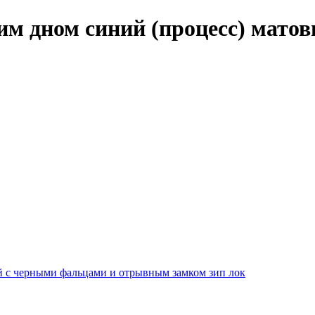
м дном синий (процесс) мато
й с черными фальцами и отрывным замком зип лок