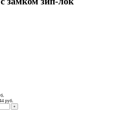
с замком зип-лок
б.
44 руб.